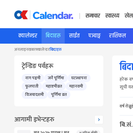
समाचार
स्वास्थ्य
खेल
क्यालेन्डर
बिदाहरु
साईत
पञ्चाङ्ग
राशिफल
अनलाइनखबर
क्यालेन्डर
बिदाहरु
बिद
ट्रेन्डिङ पर्वहरू
नाग पञ्चमी
जनै पूर्णिमा
घटस्थापना
हरेक वर
फूलपाती
महाष्टमीव्रत
महानवमी
सूची य
विजयादशमी
पूर्णिमा व्रत
वर्ष रोज्नु
आगामी इभेन्टहरु
बि.सं
सन् २०२७ प्रारम्भ | सन्