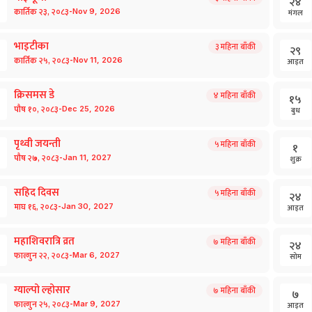
२४
-
कार्तिक
२३
,
२०८३
Nov
9
,
2026
मंगल
भाइटीका
३
महिना बाँकी
२९
-
कार्तिक
२५
,
२०८३
Nov
11
,
2026
आइत
क्रिसमस डे
४
महिना बाँकी
१५
-
पौष
१०
,
२०८३
Dec
25
,
2026
बुध
पृथ्वी जयन्ती
५
महिना बाँकी
१
-
पौष
२७
,
२०८३
Jan
11
,
2027
शुक्र
सहिद दिवस
५
महिना बाँकी
२४
-
माघ
१६
,
२०८३
Jan
30
,
2027
आइत
महाशिवरात्रि व्रत
७
महिना बाँकी
२४
-
फाल्गुन
२२
,
२०८३
Mar
6
,
2027
सोम
ग्याल्पो ल्होसार
७
महिना बाँकी
७
-
फाल्गुन
२५
,
२०८३
Mar
9
,
2027
आइत