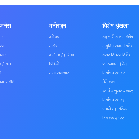
िजनेस
मनोरञ्जन
विशेष श्रृंखला
ार
ब्लोअप
सहकारी संकट विशेष
यटन
गसिप
लगुबित्त संकट विशेष
जगार
बलिउड / हलिउड
संसद विघटन विशेष
क / वित्त
भिडियो
फ्रन्टलाइन हिरोज्
ो
ताजा समाचार
निर्वाचन २०७४
ना-प्रविधि
मेरो कथा
स्थानीय चुनाव २०७९
निर्वाचन २०७९
एमाले महाधिवेशन
विश्वकप २०२२