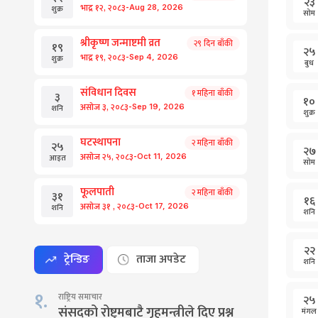
२३
-
भाद्र
१२
,
२०८३
Aug
28
,
2026
शुक्र
सोम
श्रीकृष्ण जन्माष्टमी व्रत
२९
दिन बाँकी
१९
२५
-
भाद्र
१९
,
२०८३
Sep
4
,
2026
शुक्र
बुध
संविधान दिवस
१
महिना बाँकी
३
१०
-
असोज
३
,
२०८३
Sep
19
,
2026
शनि
शुक्र
घटस्थापना
२
महिना बाँकी
२५
२७
-
असोज
२५
,
२०८३
Oct
11
,
2026
आइत
सोम
फूलपाती
२
महिना बाँकी
३१
१६
-
असोज
३१
,
२०८३
Oct
17
,
2026
शनि
शनि
२२
ट्रेन्डिङ
ताजा अपडेट
शनि
१
.
राष्ट्रिय समाचार
२५
संसद्को रोष्ट्रमबाटै गृहमन्त्रीले दिए प्रश्न
मंगल