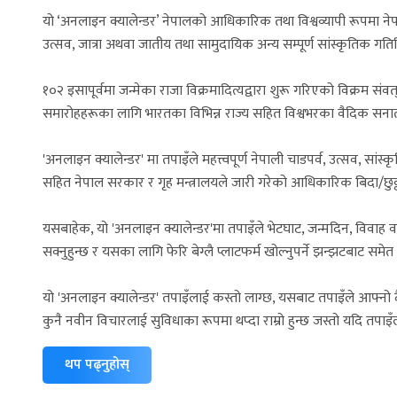
यो ‘अनलाइन क्यालेन्डर’ नेपालको आधिकारिक तथा विश्वव्यापी रूपमा नेपाल
उत्सव, जात्रा अथवा जातीय तथा सामुदायिक अन्य सम्पूर्ण सांस्कृतिक 
१०२ इसापूर्वमा जन्मेका राजा विक्रमादित्यद्वारा शुरू गरिएको विक्रम संवत
समारोहहरूका लागि भारतका विभिन्न राज्य सहित विश्वभरका वैदिक सनात
'अनलाइन क्यालेन्डर' मा तपाइँले महत्त्वपूर्ण नेपाली चाडपर्व, उत्सव, सांस्
सहित नेपाल सरकार र गृह मन्त्रालयले जारी गरेको आधिकारिक बिदा/छुट्टी
यसबाहेक, यो 'अनलाइन क्यालेन्डर'मा तपाइँले भेटघाट, जन्मदिन, विवाह वर्
सक्नुहुन्छ र यसका लागि फेरि बेग्लै प्लाटफर्म खोल्नुपर्ने झन्झटबाट समेत 
यो 'अनलाइन क्यालेन्डर' तपाइँलाई कस्तो लाग्छ, यसबाट तपाइँले आफ्नो 
कुनै नवीन विचारलाई सुविधाका रूपमा थप्दा राम्रो हुन्छ जस्तो यदि तपा
थप पढ्नुहोस्