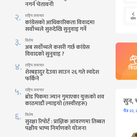
नगर्न चेतावनी
८
२
.
राष्ट्रिय समाचार
सोम
कांग्रेसको आधिकारिकता विवादमा
सर्वोच्चले सुरुदेखि सुनुवाइ गर्ने
३
.
विशेष
अब सर्वोच्चले कसरी गर्छ कांग्रेस
विवादको सुनुवाइ ?
४
.
राष्ट्रिय समाचार
बिद
शेरबहादुर देउवा साउन २६ गते स्वदेश
फर्किने
५
.
राष्ट्रिय समाचार
ब्रोड पिकमा ज्यान गुमाएका युक्तको शव
सुन, 
काठमाडौं ल्याइयो (तस्वीरहरू)
चैत्र २२,
६
.
विशेष
सुरक्षा रिपोर्ट : प्राज्ञिक आवरणमा तिब्बत
पक्षीय भाष्य निर्माणको योजना