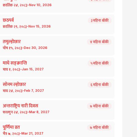
-
कार्तिक
२४
,
२०८३
Nov
10
,
2026
छठपर्व
३
महिना बाँकी
-
कार्तिक
२९
,
२०८३
Nov
15
,
2026
तमुल्होछार
४
महिना बाँकी
-
पौष
१५
,
२०८३
Dec
30
,
2026
माघे सङ्क्रान्ति
५
महिना बाँकी
-
माघ
१
,
२०८३
Jan
15
,
2027
सोनम ल्होछार
६
महिना बाँकी
-
माघ
२४
,
२०८३
Feb
7
,
2027
अन्तराष्ट्रिय नारी दिवस
७
महिना बाँकी
-
फाल्गुन
२४
,
२०८३
Mar
8
,
2027
पूर्णिमा व्रत
७
महिना बाँकी
-
चैत्र
७
,
२०८३
Mar
21
,
2027