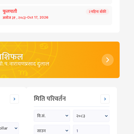
फूलपाती
२
महिना बाँकी
-
असोज
३१
,
२०८३
Oct
17
,
2026
राशिफल
याे. प. नारायणप्रसाद दुलाल
मिति परिवर्तन
२०८३
वि.सं.
ollar
साउन