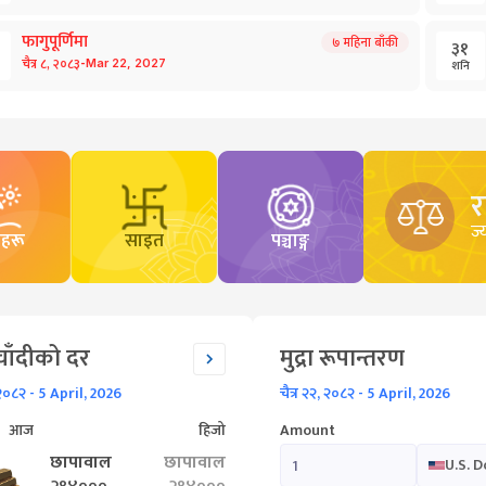
फागुपूर्णिमा
७
महिना बाँकी
३१
-
चैत्र
८
,
२०८३
Mar
22
,
2027
शनि
ज्
ाहरू
साइत
पञ्चाङ्ग
चाँदीको दर
मुद्रा रूपान्तरण
 २०८२
-
5 April, 2026
चैत्र २२, २०८२
-
5 April, 2026
आज
हिजो
Amount
छापावाल
छापावाल
U.S. D