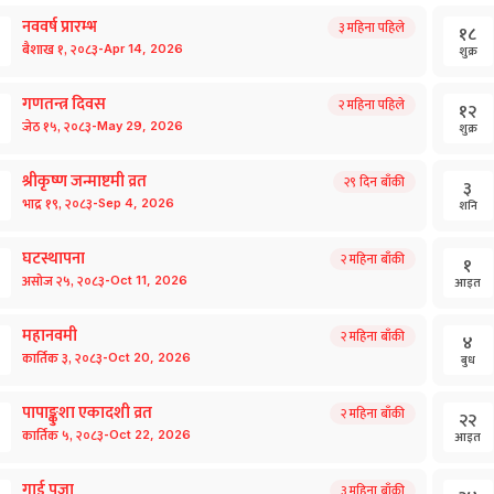
नववर्ष प्रारम्भ
३
महिना पहिले
१८
-
बैशाख
१
,
२०८३
Apr
14
,
2026
शुक्र
गणतन्त्र दिवस
२
महिना पहिले
१२
-
जेठ
१५
,
२०८३
May
29
,
2026
शुक्र
श्रीकृष्ण जन्माष्टमी व्रत
२९
दिन बाँकी
३
-
भाद्र
१९
,
२०८३
Sep
4
,
2026
शनि
घटस्थापना
२
महिना बाँकी
१
-
असोज
२५
,
२०८३
Oct
11
,
2026
आइत
महानवमी
२
महिना बाँकी
४
-
कार्तिक
३
,
२०८३
Oct
20
,
2026
बुध
पापा‌ङ्कुशा एकादशी व्रत
२
महिना बाँकी
२२
-
कार्तिक
५
,
२०८३
Oct
22
,
2026
आइत
गाई पूजा
३
महिना बाँकी