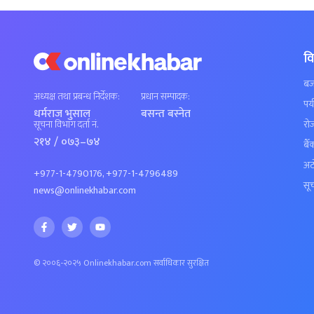
व
बज
अध्यक्ष तथा प्रबन्ध निर्देशक:
प्रधान सम्पादक:
पर्
धर्मराज भुसाल
बसन्त बस्नेत
रो
सूचना विभाग दर्ता नं.
२१४ / ०७३–७४
बैँ
अट
+977-1-4790176, +977-1-4796489
सूच
news@onlinekhabar.com
© २००६-२०२५ Onlinekhabar.com सर्वाधिकार सुरक्षित