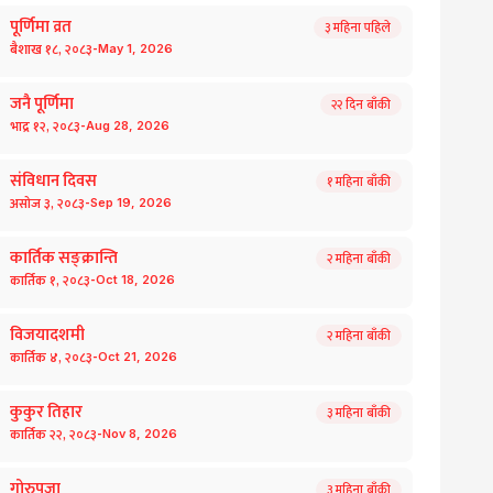
पूर्णिमा व्रत
३
महिना पहिले
-
बैशाख
१८
,
२०८३
May
1
,
2026
जनै पूर्णिमा
२२
दिन बाँकी
-
भाद्र
१२
,
२०८३
Aug
28
,
2026
संविधान दिवस
१
महिना बाँकी
-
असोज
३
,
२०८३
Sep
19
,
2026
कार्तिक सङ्क्रान्ति
२
महिना बाँकी
-
कार्तिक
१
,
२०८३
Oct
18
,
2026
विजयादशमी
२
महिना बाँकी
-
कार्तिक
४
,
२०८३
Oct
21
,
2026
कुकुर तिहार
३
महिना बाँकी
-
कार्तिक
२२
,
२०८३
Nov
8
,
2026
गोरुपुजा
३
महिना बाँकी