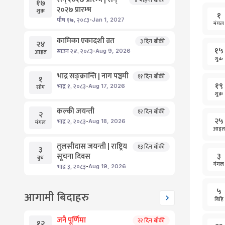
४
महिना बाँकी
१७
२०२७ प्रारम्भ
शुक्र
१
-
पौष
१७
,
२०८३
Jan
1
,
2027
मंगल
कामिका एकादशी व्रत
३
दिन बाँकी
२४
१५
-
साउन
२४
,
२०८३
Aug
9
,
2026
आइत
शुक्र
भाद्र सङ्क्रान्ति | नाग पञ्चमी
११
दिन बाँकी
१
१९
-
भाद्र
१
,
२०८३
Aug
17
,
2026
सोम
शुक्र
कल्की जयन्ती
१२
दिन बाँकी
२
२५
-
भाद्र
२
,
२०८३
Aug
18
,
2026
मंगल
आइत
तुलसीदास जयन्ती | राष्ट्रिय
१३
दिन बाँकी
३
३
सूचना दिवस
बुध
मंगल
-
भाद्र
३
,
२०८३
Aug
19
,
2026
५
आगामी बिदाहरु
बिहि
जनै पूर्णिमा
२२
दिन बाँकी
१२