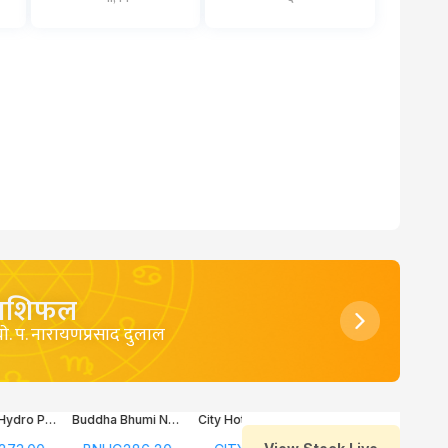
राशिफल
याे. प. नारायणप्रसाद दुलाल