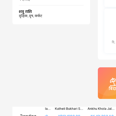
शत्रु राशि
वृश्चिक, वृष, कर्कट
दि,
बिद