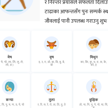
र निरन्तर प्रयासले सफलता दिलाउ
टाढाका आफन्तसँग पुनः सम्पर्क स्थ
जीवलाई पानी उपलब्ध गराउनु शुभ
मेष
वृष
मिथुन
, चे, चो, ला, लि, लु, ले,
इ, उ, ए, ओ, बा, बि, बु, बे,
का, कि, कु, घ, ङ, छ, के,
लो, अ )
बो
को, ह
कन्या
तुला
वृश्चिक
, पि, पु, ष, ण, ठ, पे, पो
र, रि, रु, रे, रो, ता, ति, तु, ते
तो, ना, नि, नु, ने, नो, या, यि
यु