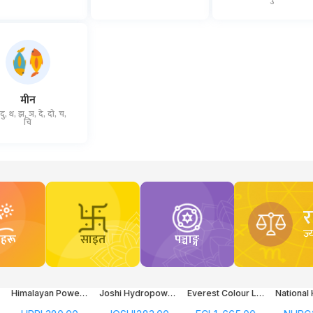
मीन
 दु, थ, झ, ञ, दे, दो, च,
चि
ज्
ाहरू
साइत
पञ्चाङ्ग