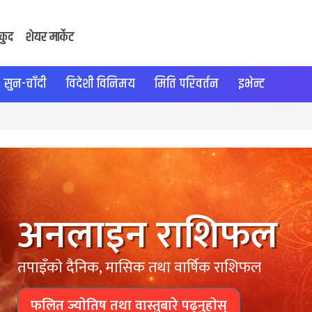
कुद
शेयर मार्केट
सुन-चाँदी
विदेशी विनिमय
मिति परिवर्तन
इभेन्ट
अनलाइन राशिफल
तपाइँकाे दैनिक, मासिक तथा वार्षिक राशिफल
फलित ज्याेतिष तथा वास्तुबारे पढ्नुहाेस्