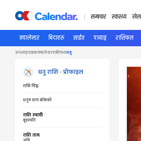
समाचार
स्वास्थ्य
खेल
क्यालेन्डर
बिदाहरु
साईत
पञ्चाङ्ग
राशिफल
अनलाइनखबर
क्यालेन्डर
राशिफल
धनु
धनु
राशि - प्रोफाइल
राशि चिह्न
धनुष वाण बोकेको
राशि स्वामी
बृहस्पति
राशि तत्व
अग्नि