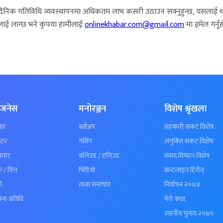
दैनिक गतिविधि व्यवस्थापनमा अधिकतम लाभ कसरी उठाउन सक्नुहुन्छ, यसलाई थप स्मा
इँलाई लाग्छ भने कृपया हामीलाई
onlinekhabar.com@gmail.com
मा इमेल गर्नुह
िजनेस
मनोरञ्जन
विशेष श्रृंखला
ार
ब्लोअप
सहकारी संकट विशेष
यटन
गसिप
लगुबित्त संकट विशेष
जगार
बलिउड / हलिउड
संसद विघटन विशेष
क / वित्त
भिडियो
फ्रन्टलाइन हिरोज्
ो
ताजा समाचार
निर्वाचन २०७४
ना-प्रविधि
मेरो कथा
स्थानीय चुनाव २०७९