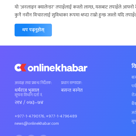
यो 'अनलाइन क्यालेन्डर' तपाइँलाई कस्तो लाग्छ, यसबाट तपाइँले आफ्नो 
कुनै नवीन विचारलाई सुविधाका रूपमा थप्दा राम्रो हुन्छ जस्तो यदि तपा
थप पढ्नुहोस्
व
बज
अध्यक्ष तथा प्रबन्ध निर्देशक:
प्रधान सम्पादक:
पर्
धर्मराज भुसाल
बसन्त बस्नेत
रो
सूचना विभाग दर्ता नं.
२१४ / ०७३–७४
बैँ
अट
+977-1-4790176, +977-1-4796489
सूच
news@onlinekhabar.com