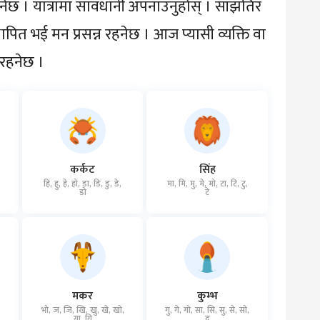
नेछ । यात्रामा सावधानी अपनाउनुहोस् । साँझतिर
ापित भई मन प्रसन्न रहनेछ । आज प्यासी व्यक्ति वा
 रहनेछ ।
कर्कट
सिंह
हि, हु, हे, हो, डा, डि, डु, डे,
मा, मि, मु, मे, मो, टा, टि, टु,
डो
टे
मकर
कुम्भ
,
भो, ज, जि, खि, खु, खे, खो,
गु, गे, गो, सा, सि, सु, से, सो,
गा, गि
द