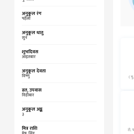
अनुकूल रंग
पहेँलो
अनुकूल धातु
सुन
शुभदिवस
आइतबार
अनुकूल देवता
विष्णु
( चु
व्रत, उपवास
विहीबार
अनुकूल अङ्क
३
मित्र राशि
टो, प
मेष, सिंह