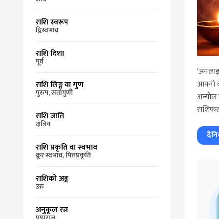
राशि स्वरूप
द्विस्वभाव
राशि दिशा
पूर्व
'अनलाइ
आफ्नो व
राशि लिङ्ग वा गुण
पुरुष, सतोगुणी
अन्योल 
राशिफल
राशि जाति
क्षत्रिय
दैन
राशि प्रकृति वा स्वभाव
क्रूर स्वभाव, पित्तप्रकृति
राशिको अङ्ग
उरु
अनुकूल रत्न
पुष्पराज