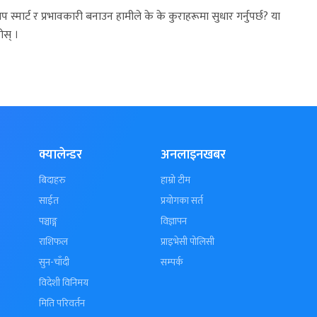
र्ट र प्रभावकारी बनाउन हामीले के के कुराहरूमा सुधार गर्नुपर्छ? या
ोस् ।
क्यालेन्डर
अनलाइनखबर
बिदाहरु
हाम्रो टीम
साईत
प्रयोगका सर्त
पञ्चाङ्ग
विज्ञापन
राशिफल
प्राइभेसी पोलिसी
सुन-चाँदी
सम्पर्क
विदेशी विनिमय
मिति परिवर्तन