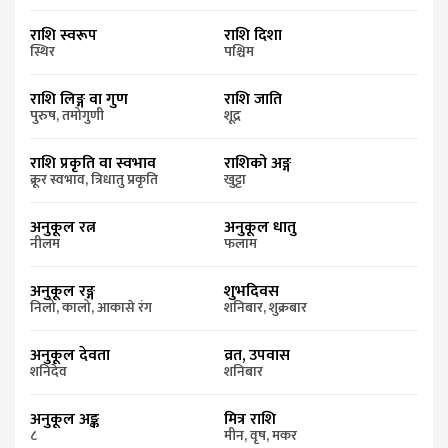
राशि स्वरूप
राशि दिशा
स्थिर
पश्चिम
राशि लिङ्ग वा गुण
राशि जाति
पुरुष, तमोगुणी
शूद्र
राशि प्रकृति वा स्वभाव
राशिको अङ्ग
क्रूर स्वभाव, त्रिधातु प्रकृति
खुट्टा
अनुकूल रत्न
अनुकूल धातु
नीलम
फलाम
अनुकूल रङ्ग
शुभदिवस
निलो, कालो, आकासे रंग
शनिबार, शुक्रबार
अनुकूल देवता
व्रत, उपवास
शनिदेव
शनिबार
अनुकूल अङ्क
मित्र राशि
८
मीन, वृष, मकर