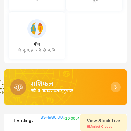
गि
मीन
दि, दु, थ, झ, ञ, दे, दो, च, चि
राशिफल
ज्याे. प. नारायणप्रसाद दुलाल
िदाहरू
साइत
पञ्चाङ्ग