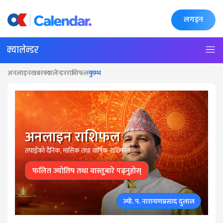
लगइन
क्यालेन्डर
अनलाइनखबर
क्यालेन्डर
राशिफल
कुम्भ
अनलाइन राशिफल
तपाइँकाे दैनिक, मासिक तथा वार्षिक राशिफल
फलित ज्याेतिष तथा वास्तुबारे पढ्नुहाेस्
ज्याे. प. नारायणप्रसाद दुलाल