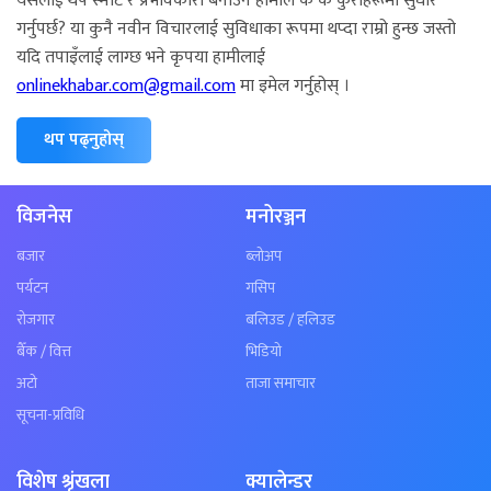
यसलाई थप स्मार्ट र प्रभावकारी बनाउन हामीले के के कुराहरूमा सुधार
गर्नुपर्छ? या कुनै नवीन विचारलाई सुविधाका रूपमा थप्दा राम्रो हुन्छ जस्तो
यदि तपाइँलाई लाग्छ भने कृपया हामीलाई
onlinekhabar.com@gmail.com
मा इमेल गर्नुहोस् ।
थप पढ्नुहोस्
विजनेस
मनोरञ्जन
बजार
ब्लोअप
पर्यटन
गसिप
रोजगार
बलिउड / हलिउड
बैँक / वित्त
भिडियो
अटो
ताजा समाचार
सूचना-प्रविधि
विशेष श्रृंखला
क्यालेन्डर