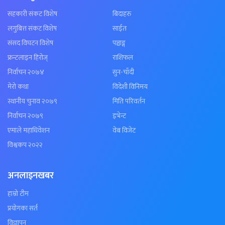
सहकारी संकट विशेष
बिदाहरु
लगुबित्त संकट विशेष
साईत
संसद विघटन विशेष
पञ्चाङ्ग
फ्रन्टलाइन हिरोज्
राशिफल
निर्वाचन २०७४
सुन-चाँदी
मेरो कथा
विदेशी विनिमय
स्थानीय चुनाव २०७९
मिति परिवर्तन
निर्वाचन २०७९
इभेन्ट
एमाले महाधिवेशन
वेब विजेट
विश्वकप २०२२
अनलाइनखबर
हाम्रो टीम
प्रयोगका सर्त
विज्ञापन