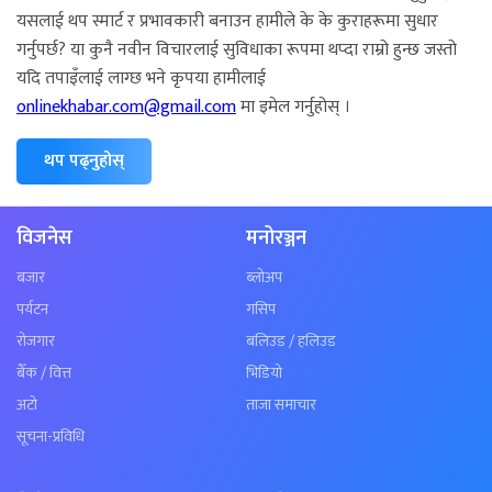
यसलाई थप स्मार्ट र प्रभावकारी बनाउन हामीले के के कुराहरूमा सुधार
गर्नुपर्छ? या कुनै नवीन विचारलाई सुविधाका रूपमा थप्दा राम्रो हुन्छ जस्तो
यदि तपाइँलाई लाग्छ भने कृपया हामीलाई
onlinekhabar.com@gmail.com
मा इमेल गर्नुहोस् ।
थप पढ्नुहोस्
विजनेस
मनोरञ्जन
बजार
ब्लोअप
पर्यटन
गसिप
रोजगार
बलिउड / हलिउड
बैँक / वित्त
भिडियो
अटो
ताजा समाचार
सूचना-प्रविधि