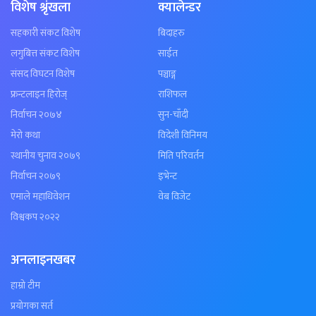
विशेष श्रृंखला
क्यालेन्डर
सहकारी संकट विशेष
बिदाहरु
लगुबित्त संकट विशेष
साईत
संसद विघटन विशेष
पञ्चाङ्ग
फ्रन्टलाइन हिरोज्
राशिफल
निर्वाचन २०७४
सुन-चाँदी
मेरो कथा
विदेशी विनिमय
स्थानीय चुनाव २०७९
मिति परिवर्तन
निर्वाचन २०७९
इभेन्ट
एमाले महाधिवेशन
वेब विजेट
विश्वकप २०२२
अनलाइनखबर
हाम्रो टीम
प्रयोगका सर्त