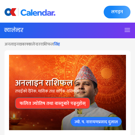
लगइन
क्यालेन्डर
अनलाइनखबर
क्यालेन्डर
राशिफल
सिंह
अनलाइन राशिफल
तपाइँकाे दैनिक, मासिक तथा वार्षिक राशिफल
फलित ज्याेतिष तथा वास्तुबारे पढ्नुहाेस्
ज्याे. प. नारायणप्रसाद दुलाल