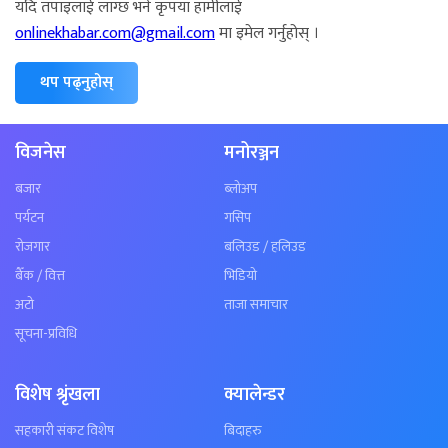
यदि तपाइँलाई लाग्छ भने कृपया हामीलाई
onlinekhabar.com@gmail.com
मा इमेल गर्नुहोस् ।
थप पढ्नुहोस्
विजनेस
मनोरञ्जन
बजार
ब्लोअप
पर्यटन
गसिप
रोजगार
बलिउड / हलिउड
बैँक / वित्त
भिडियो
अटो
ताजा समाचार
सूचना-प्रविधि
विशेष श्रृंखला
क्यालेन्डर
सहकारी संकट विशेष
बिदाहरु