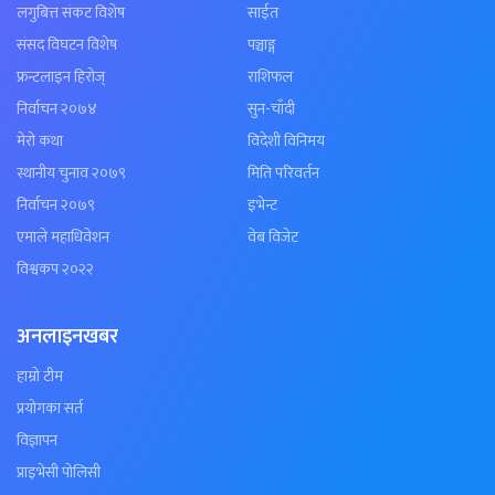
लगुबित्त संकट विशेष
साईत
संसद विघटन विशेष
पञ्चाङ्ग
फ्रन्टलाइन हिरोज्
राशिफल
निर्वाचन २०७४
सुन-चाँदी
मेरो कथा
विदेशी विनिमय
स्थानीय चुनाव २०७९
मिति परिवर्तन
निर्वाचन २०७९
इभेन्ट
एमाले महाधिवेशन
वेब विजेट
विश्वकप २०२२
अनलाइनखबर
हाम्रो टीम
प्रयोगका सर्त
विज्ञापन
प्राइभेसी पोलिसी