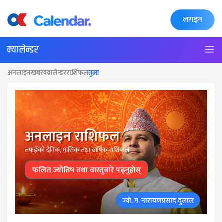
लगइन
क्यालेन्डर
अनलाइनखबर
क्यालेन्डर
राशिफल
तुला
अनलाइन राशिफल
तपाइँकाे दैनिक, मासिक तथा वार्षिक राशिफल
फलित ज्याेतिष तथा वास्तुबारे पढ्नुहाेस्
ज्याे. प. नारायणप्रसाद दुलाल