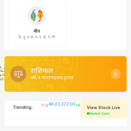
मीन
दि, दु, थ, झ, ञ, दे, दो, च, चि
राशिफल
ज्याे. प. नारायणप्रसाद दुलाल
िदाहरू
साइत
पञ्चाङ्ग