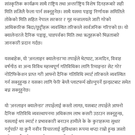
सांस्कृतिक कार्यक्रम साथै राष्ट्रिय तथा अन्तर्राष्ट्रिय विशेष दिनहरूबारे सही
मिति सजिलै फेला पार्न सक्नुहुनेछ। साथै यसमा पञ्चाङ्ग निर्णायक समितिले
तोकेको मिति सहित नेपाल सरकार र गृह मन्त्रालयले जारी गरेको
आधिकारिक बिदा/छुट्टीहरू व्यवस्थित तरिकाले सार्वजनिक गरिएको छ। यो
क्यालेन्डरले दैनिक पञ्चाङ्ग, चाडपर्वका मिति तथा ऋतुहरूको भिन्नताबारे
जानकारी प्रदान गर्दछ।
यसबाहेक, यो 'अनलाइन क्यालेन्डर'मा तपाइँले भेटघाट, जन्मदिन, विवाह
वर्षगाँठ वा अन्य विविध महत्त्वपूर्ण गतिविधिका लागि रिमाइन्डर सेट गरेर
नोटिफिकेशन प्राप्त गरी आफ्नो दैनिक गतिविधि स्मार्ट तरिकाले व्यवस्थित
गर्न सक्नुहुन्छ र यसका लागि फेरि बेग्लै प्लाटफर्म खोल्नुपर्ने झन्झटबाट समेत
बच्न सक्नुहुनेछ।
यो 'अनलाइन क्यालेन्डर' तपाइँलाई कस्तो लाग्छ, यसबाट तपाइँले आफ्नो
दैनिक गतिविधि व्यवस्थापनमा अधिकतम लाभ कसरी उठाउन सक्नुहुन्छ,
यसलाई थप स्मार्ट र प्रभावकारी बनाउन हामीले के के कुराहरूमा सुधार
गर्नुपर्छ? या कुनै नवीन विचारलाई सुविधाका रूपमा थप्दा राम्रो हुन्छ जस्तो